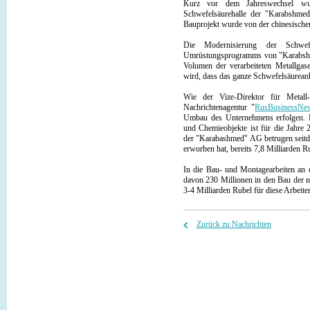
Kurz vor dem Jahreswechsel wur
Schwefelsäurehalle der "Karabshmed
Bauprojekt wurde von der chinesische
Die Modernisierung der Schwefe
Umrüstungsprogramms von "Karabshme
Volumen der verarbeiteten Metallga
wird, dass das ganze Schwefelsäureanh
Wie der Vize-Direktor für Metal
Nachrichtenagentur "
RusBusinessNe
Umbau des Unternehmens erfolgen. D
und Chemieobjekte ist für die Jahre 
der "Karabashmed" AG betrugen seitd
erworben hat, bereits 7,8 Milliarden R
In die Bau- und Montagearbeiten an
davon 230 Millionen in den Bau der n
3-4 Milliarden Rubel für diese Arbeite
Zurück zu Nachrichten