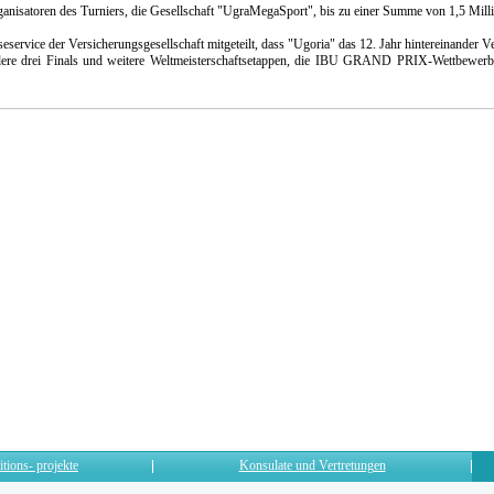
nisatoren des Turniers, die Gesellschaft "UgraMegaSport", bis zu einer Summe von 1,5 Milli
service der Versicherungsgesellschaft mitgeteilt, dass "Ugoria" das 12. Jahr hintereinander Vers
ere drei Finals und weitere Weltmeisterschaftsetappen, die IBU GRAND PRIX-Wettbewerbe 
itions- projekte
Konsulate und Vertretungen