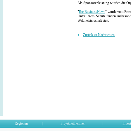
Als Sponsorenleistung wurden die Orga
"
RusBusinessNews
" wurde vom Presse
Unter ihrem Schutz fanden insbesond
Weltmeisterschaft statt.
Zurück zu Nachrichten
Regionen
Projektteilnehmer
Invest