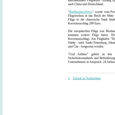
internationalen Flugnetzes. Anfang 
nach China und Deutschland.
"
RusBusinessNews
" wurde vom Press
Flugstrecken in das Reich der Mitte
Flüge in die chinesische Stadt find
Kerosinzuschlag 299 Euro.
Die europäischen Flüge von Moskau 
kommen weitere Flüge hinzu. De
Kerosinzuschlag). Am Flughafen "Do
Städte - nach Sankt Petersburg, Jeka
und Čita - fortgesetzt werden.
"Ural Airlines" gehört zu den 1
Sicherheitsstandards und Beförderung
Unternehmens in Anspruch. 24 Airbus-
Zurück zu Nachrichten