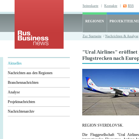
Seitenkarte
|
Kontakte
|
RSS
REGIONEN
PROJEKTTEILN
Zur Startseite
/
Nachrichten & Analyse
"Ural Airlines" eröffnet 
Flugstrecken nach Europ
Aktuelles
Nachrichten aus den Regionen
Branchennachrichten
Analyse
Projektnachrichten
Nachrichtenarchiv
REGION SVERDLOVSK.
Die Fluggesellschaft "Ural Airline