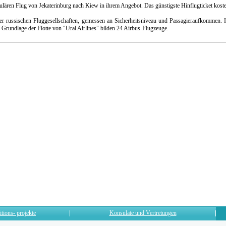
gulären Flug von Jekaterinburg nach Kiew in ihrem Angebot. Das günstigste Hinflugticket koste
er russischen Fluggesellschaften, gemessen an Sicherheitsniveau und Passagieraufkommen. I
e Grundlage der Flotte von "Ural Airlines" bilden 24 Airbus-Flugzeuge.
itions- projekte
Konsulate und Vertretungen