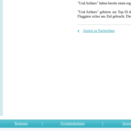
"Ural Airlines" haben bereits einen re
"Ural Airlines" gehören zur Top-10 d
Fluggäste sicher ans Ziel gebracht. Di
Zurück zu Nachrichten
Regionen
Projektteilnehmer
Invest