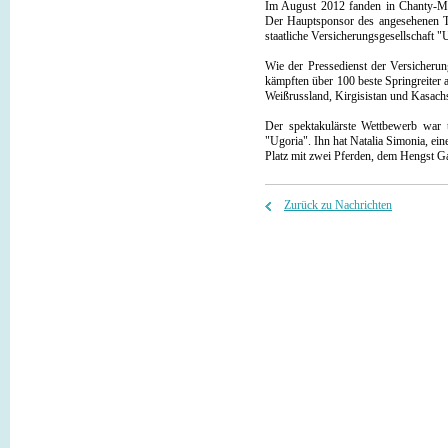
Im August 2012 fanden in Chanty-Ma
Der Hauptsponsor des angesehenen T
staatliche Versicherungsgesellschaft "
Wie der Pressedienst der Versicherun
kämpften über 100 beste Springreiter
Weißrussland, Kirgisistan und Kasach
Der spektakulärste Wettbewerb war t
"Ugoria". Ihn hat Natalia Simonia, ei
Platz mit zwei Pferden, dem Hengst Ga
Zurück zu Nachrichten