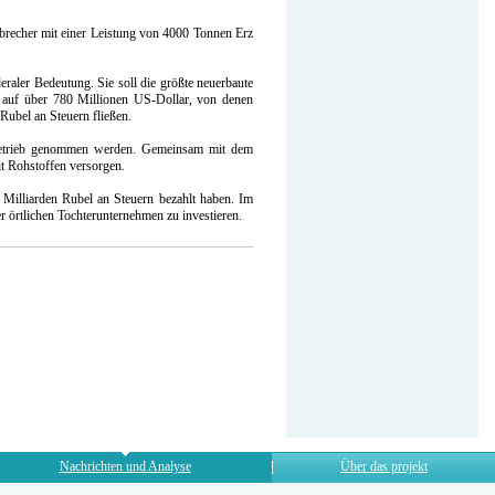
lbrecher mit einer Leistung von 4000 Tonnen Erz
aler Bedeutung. Sie soll die größte neuerbaute
h auf über 780 Millionen US-Dollar, von denen
Rubel an Steuern fließen.
 Betrieb genommen werden. Gemeinsam mit dem
t Rohstoffen versorgen.
Milliarden Rubel an Steuern bezahlt haben. Im
r örtlichen Tochterunternehmen zu investieren.
Nachrichten und Analyse
Über das projekt