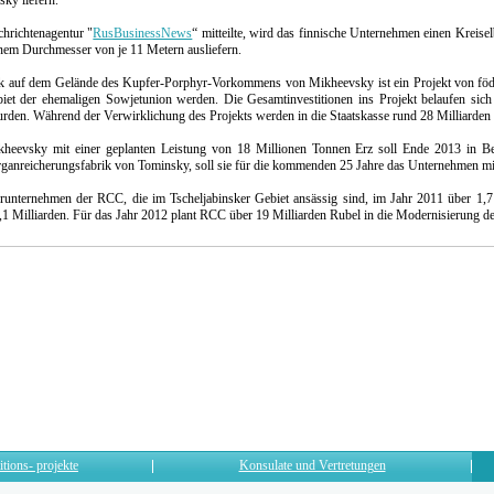
ky liefern.
hrichtenagentur "
RusBusinessNews
“ mitteilte, wird das finnische Unternehmen einen Kreise
em Durchmesser von je 11 Metern ausliefern.
k auf dem Gelände des Kupfer-Porphyr-Vorkommens von Mikheevsky ist ein Projekt von föder
iet der ehemaligen Sowjetunion werden. Die Gesamtinvestitionen ins Projekt belaufen sic
rden. Während der Verwirklichung des Projekts werden in die Staatskasse rund 28 Milliarden 
kheevsky mit einer geplanten Leistung von 18 Millionen Tonnen Erz soll Ende 2013 in
rganreicherungsfabrik von Tominsky, soll sie für die kommenden 25 Jahre das Unternehmen mi
unternehmen der RCC, die im Tscheljabinsker Gebiet ansässig sind, im Jahr 2011 über 1,7 
1,1 Milliarden. Für das Jahr 2012 plant RCC über 19 Milliarden Rubel in die Modernisierung de
itions- projekte
Konsulate und Vertretungen