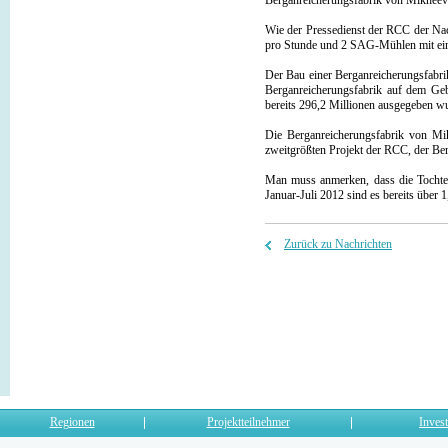
Berganreicherungsfabrik von Mikheevs
Wie der Pressedienst der RCC der Nac
pro Stunde und 2 SAG-Mühlen mit ein
Der Bau einer Berganreicherungsfabri
Berganreicherungsfabrik auf dem Geb
bereits 296,2 Millionen ausgegeben wu
Die Berganreicherungsfabrik von Mi
zweitgrößten Projekt der RCC, der Be
Man muss anmerken, dass die Tochter
Januar-Juli 2012 sind es bereits über 
Zurück zu Nachrichten
Regionen
Projektteilnehmer
Invest