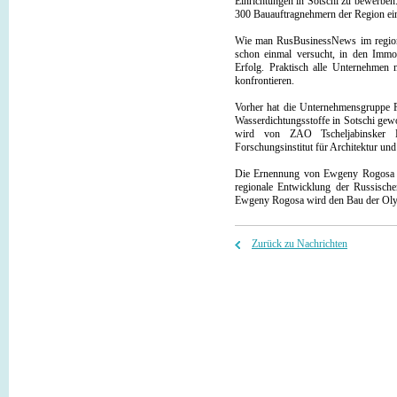
Einrichtungen in Sotschi zu bewerben.
300 Bauauftragnehmern der Region ein
Wie man RusBusinessNews im regiona
schon einmal versucht, in den Immob
Erfolg. Praktisch alle Unternehmen 
konfrontieren.
Vorher hat die Unternehmensgruppe P
Wasserdichtungsstoffe in Sotschi gew
wird von ZAO Tscheljabinsker B
Forschungsinstitut für Architektur 
Die Ernennung von Ewgeny Rogosa aus
regionale Entwicklung der Russische
Ewgeny Rogosa wird den Bau der Olym
Zurück zu Nachrichten