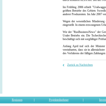
durch Konzern ALTA fort. Bei der Fes
Im Frühling 2006 erhielt "Uralwagg
größten Betriebe des Gebiets Swerd
anderer Produzenten. Im Jahr 2007 ver
Wegen der wesentlichen Minderung
eingestellt. In einem erzwungenen Url
Wie der "RusBusinessNews" der Genera
Uraler Betriebs ein. Die Tschechisch
beschäftigt sich mit sorgfältiger Prü
Anfang April traf sich der Ministe
vereinbarten, dass sie in allernächs
des Verfahrens der fälligen Zahlungen 
Zurück zu Nachrichten
Regionen
Projektteilnehmer
Invest