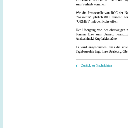
Wessenne-Araltschinski Kupferkieslag
zum Verhieb kommen.
Wie die Pressestelle von RCC der Na
"Wessenni" jährlich 800 Tausend To
"ORMET" mit den Rohstoffen.
Der Übergang von der obertägigen zu
Tonnen Erze zum Umsatz heranzuzi
Araltschinski Kupferkiesstätte.
Es wird angenommen, dass die unter
Tagebausohle liegt. Ihre Betriebsgröß
Zurück zu Nachrichten