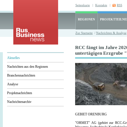
Seitenkarte
|
Kontakte
|
RSS
REGIONEN
PROJEKTTEILN
Zur Startseite
/
Nachrichten & Analyse
RCC fängt im Jahre 202
untertägigen Erzgrube 
Aktuelles
Nachrichten aus den Regionen
Branchennachrichten
Analyse
Projektnachrichten
Nachrichtenarchiv
GEBIET ORENBURG
"ORMET" AG (gehört zur RCC-Grupp