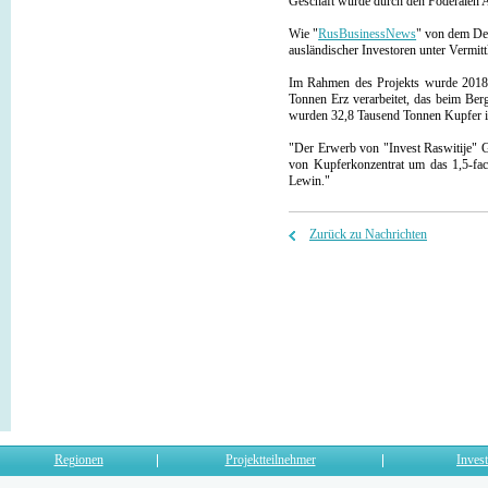
Geschäft wurde durch den Föderalen A
Wie "
RusBusinessNews
" von dem Dep
ausländischer Investoren unter Vermit
Im Rahmen des Projekts wurde 2018 e
Tonnen Erz verarbeitet, das beim Be
wurden 32,8 Tausend Tonnen Kupfer i
"Der Erwerb von "Invest Raswitije"
von Kupferkonzentrat um das 1,5-fa
Lewin."
Zurück zu Nachrichten
Regionen
Projektteilnehmer
Invest