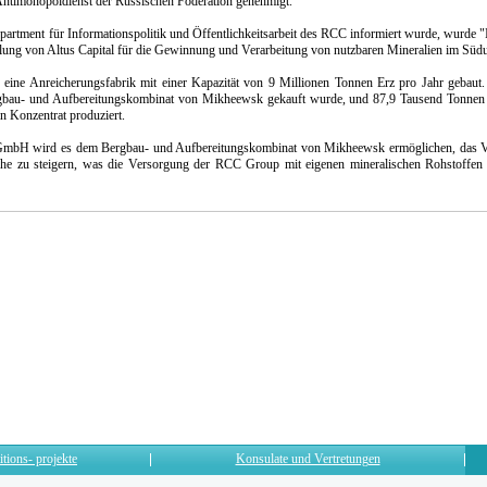
ntimonopoldienst der Russischen Föderation genehmigt.
artment für Informationspolitik und Öffentlichkeitsarbeit des RCC informiert wurde, wurde
tlung von Altus Capital für die Gewinnung und Verarbeitung von nutzbaren Mineralien im Südu
ine Anreicherungsfabrik mit einer Kapazität von 9 Millionen Tonnen Erz pro Jahr gebaut. 
rgbau- und Aufbereitungskombinat von Mikheewsk gekauft wurde, und 87,9 Tausend Tonnen 
n Konzentrat produziert.
 GmbH wird es dem Bergbau- und Aufbereitungskombinat von Mikheewsk ermöglichen, das Vo
che zu steigern, was die Versorgung der RCC Group mit eigenen mineralischen Rohstoffen
itions- projekte
Konsulate und Vertretungen