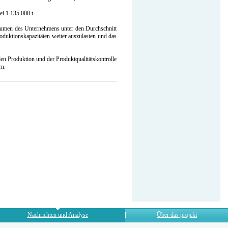
i 1.135.000 t.
volumen des Unternehmens unter den Durchschnitt
roduktionskapazitäten weiter auszulasten und das
nden Produktion und der Produktqualitätskontrolle
rn.
Nachrichten und Analyse
Über das projekt