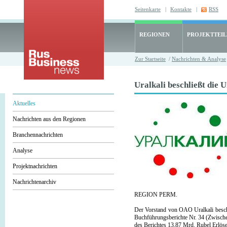
Seitenkarte
|
Kontakte
|
RSS
REGIONEN
PROJEKTTEI
Zur Startseite
/
Nachrichten & Analyse
Uralkali beschließt die 
Aktuelles
Nachrichten aus den Regionen
Branchennachrichten
Analyse
Projektnachrichten
Nachrichtenarchiv
REGION PERM.
Der Vorstand von OAO Uralkali beschlo
Buchführungsberichte Nr. 34 (Zwische
des Berichtes 13,87 Mrd. Rubel Erlös