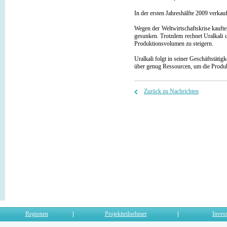
In der ersten Jahreshälfte 2009 verk
Wegen der Weltwirtschaftskrise kaufte
gesunken. Trotzdem rechnet Uralkali d
Produktionsvolumen zu steigern.
Uralkali folgt in seiner Geschäftstäti
über genug Ressourcen, um die Produk
Zurück zu Nachrichten
Regionen
Projektteilnehmer
Invest