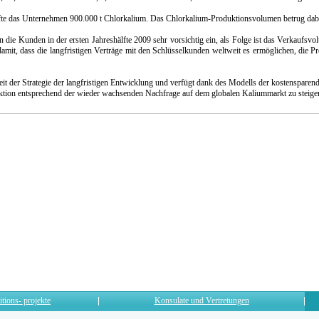
aufte das Unternehmen 900.000 t Chlorkalium. Das Chlorkalium-Produktionsvolumen betrug dabe
n die Kunden in der ersten Jahreshälfte 2009 sehr vorsichtig ein, als Folge ist das Verkaufs
amit, dass die langfristigen Verträge mit den Schlüsselkunden weltweit es ermöglichen, die P
gkeit der Strategie der langfristigen Entwicklung und verfügt dank des Modells der kostenspare
tion entsprechend der wieder wachsenden Nachfrage auf dem globalen Kaliummarkt zu steige
itions- projekte
Konsulate und Vertretungen