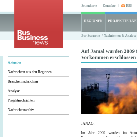
Seitenkarte
|
Kontakte
|
RSS
REGIONEN
PROJEKTTEILN
Zur Startseite
/
Nachrichten & Analyse
Auf Jamal wurden 2009 
Vorkommen erschlossen
Aktuelles
Nachrichten aus den Regionen
Branchennachrichten
Analyse
Projektnachrichten
Nachrichtenarchiv
JANAO.
Im Jahr 2009 wurden im Auton