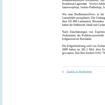
Kohlenwasserstoffe erschlossen. Auf
Kondensat-Lagerstätte Sewero-Jubil
Jamsowejskoje, Jushno-Padinskoje, 
Wie man RusBusinessNews in der R
Lizenzfelder prospektiert. Der Umfa
über 101.000 Laufmetern. Besonders 
haben die Halbinseln Jamal und Gydan
Nach Einschätzungen von Experte
Vorkommen der Kohlenwasserstoffe e
Erdgasreserven Russlands.
Die Erdgasförderung wird von Tochte
2009 haben sie 381,2 Mrd. kbm Er
gewonnen. Den Rest fördern OAO "N
Zurück zu Nachrichten