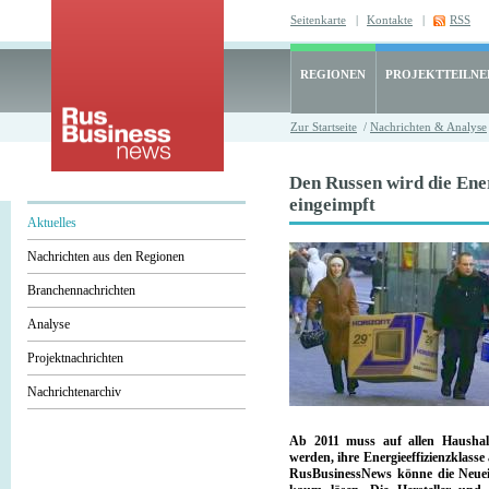
Seitenkarte
|
Kontakte
|
RSS
REGIONEN
PROJEKTTEILN
Zur Startseite
/
Nachrichten & Analyse
Den Russen wird die Ene
eingeimpft
Aktuelles
Nachrichten aus den Regionen
Branchennachrichten
Analyse
Projektnachrichten
Nachrichtenarchiv
Ab 2011 muss auf allen Haushalts
werden, ihre Energieeffizienzklas
RusBusinessNews könne die Neuei