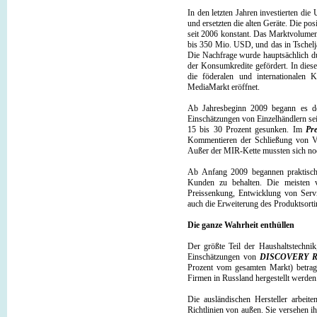
In den letzten Jahren investierten die 
und ersetzten die alten Geräte. Die 
seit 2006 konstant. Das Marktvolumen
bis 350 Mio. USD, und das in Tschel
Die Nachfrage wurde hauptsächlich d
der Konsumkredite gefördert. In dies
die föderalen und internationalen 
MediaMarkt eröffnet.
Ab Jahresbeginn 2009 begann es de
Einschätzungen von Einzelhändlern se
15 bis 30 Prozent gesunken. Im
Pr
Kommentieren der Schließung von Ve
Außer der MIR-Kette mussten sich noch
Ab Anfang 2009 begannen praktisch 
Kunden zu behalten. Die meisten vo
Preissenkung, Entwicklung von Servi
auch die Erweiterung des Produktsorti
Die ganze Wahrheit enthüllen
Der größte Teil der Haushaltstechni
Einschätzungen von
DISCOVERY Re
Prozent vom gesamten Markt) betrage
Firmen in Russland hergestellt werden
Die ausländischen Hersteller arbeit
Richtlinien von außen. Sie versehen i