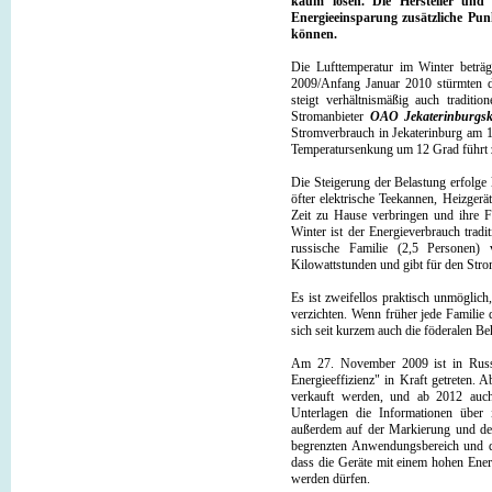
kaum lösen. Die Hersteller und
Energieeinsparung zusätzliche P
können.
Die Lufttemperatur im Winter beträ
2009/Anfang Januar 2010 stürmten d
steigt verhältnismäßig auch tradit
Stromanbieter
OAO Jekaterinburgsk
Stromverbrauch in Jekaterinburg am 
Temperatursenkung um 12 Grad führt
Die Steigerung der Belastung erfolge
öfter elektrische Teekannen, Heizger
Zeit zu Hause verbringen und ihre Fe
Winter ist der Energieverbrauch trad
russische Familie (2,5 Personen) 
Kilowattstunden und gibt für den Str
Es ist zweifellos praktisch unmöglic
verzichten. Wenn früher jede Familie
sich seit kurzem auch die föderalen B
Am 27. November 2009 ist in Russl
Energieeffizienz" in Kraft getreten.
verkauft werden, und ab 2012 auch
Unterlagen die Informationen über i
außerdem auf der Markierung und den
begrenzten Anwendungsbereich und di
dass die Geräte mit einem hohen Ener
werden dürfen.