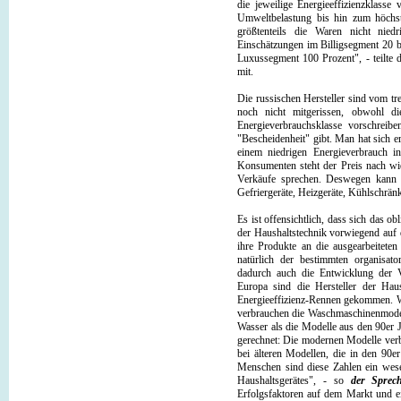
die jeweilige Energieeffizienzklass
Umweltbelastung bis hin zum höchste
größtenteils die Waren nicht nie
Einschätzungen im Billigsegment 20 b
Luxussegment 100 Prozent", - teilte 
mit.
Die russischen Hersteller sind vom tr
noch nicht mitgerissen, obwohl d
Energieverbrauchsklasse vorschreib
"Bescheidenheit" gibt. Man hat sich e
einem niedrigen Energieverbrauch i
Konsumenten steht der Preis nach wie
Verkäufe sprechen. Deswegen kann m
Gefriergeräte, Heizgeräte, Kühlschrän
Es ist offensichtlich, dass sich das 
der Haushaltstechnik vorwiegend auf 
ihre Produkte an die ausgearbeitete
natürlich der bestimmten organisat
dadurch auch die Entwicklung der V
Europa sind die Hersteller der Hau
Energieeffizienz-Rennen gekommen.
verbrauchen die Waschmaschinenmode
Wasser als die Modelle aus den 90er 
gerechnet: Die modernen Modelle verb
bei älteren Modellen, die in den 90e
Menschen sind diese Zahlen ein wese
Haushaltsgerätes", - so
der Sprec
Erfolgsfaktoren auf dem Markt und 