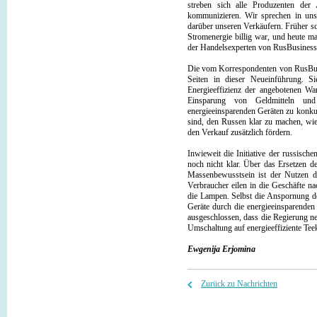
streben sich alle Produzenten de
kommunizieren. Wir sprechen in unse
darüber unseren Verkäufern. Früher s
Stromenergie billig war, und heute m
der Handelsexperten von RusBusine
Die vom Korrespondenten von RusBuin
Seiten in dieser Neueinführung. 
Energieeffizienz der angebotenen W
Einsparung von Geldmitteln und
energieeinsparenden Geräten zu konku
sind, den Russen klar zu machen, wi
den Verkauf zusätzlich fördern.
Inwieweit die Initiative der russisch
noch nicht klar. Über das Ersetzen 
Massenbewusstsein ist der Nutzen d
Verbraucher eilen in die Geschäfte na
die Lampen. Selbst die Anspornung d
Geräte durch die energieeinsparenden
ausgeschlossen, dass die Regierung 
Umschaltung auf energieeffiziente Te
Ewgenija Erjomina
Zurück zu Nachrichten