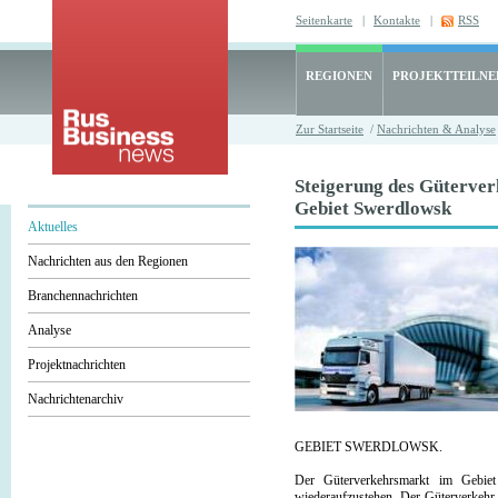
Seitenkarte
|
Kontakte
|
RSS
REGIONEN
PROJEKTTEILN
Zur Startseite
/
Nachrichten & Analyse
Steigerung des Güterver
Gebiet Swerdlowsk
Aktuelles
Nachrichten aus den Regionen
Branchennachrichten
Analyse
Projektnachrichten
Nachrichtenarchiv
GEBIET SWERDLOWSK.
Der Güterverkehrsmarkt im Gebiet
wiederaufzustehen. Der Güterverkehr