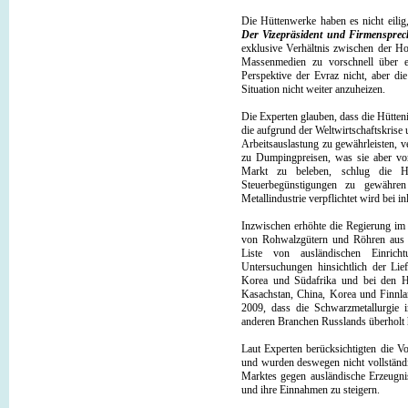
Die Hüttenwerke haben es nicht eilig
Der Vizepräsident und Firmensprec
exklusive Verhältnis zwischen der H
Massenmedien zu vorschnell über ein
Perspektive der Evraz nicht, aber d
Situation nicht weiter anzuheizen.
Die Experten glauben, dass die Hütten
die aufgrund der Weltwirtschaftskrise
Arbeitsauslastung zu gewährleisten, 
zu Dumpingpreisen, was sie aber vo
Markt zu beleben, schlug die H
Steuerbegünstigungen zu gewähren
Metallindustrie verpflichtet wird bei i
Inzwischen erhöhte die Regierung im l
von Rohwalzgütern und Röhren aus Sc
Liste von ausländischen Einricht
Untersuchungen hinsichtlich der Lief
Korea und Südafrika und bei den He
Kasachstan, China, Korea und Finnl
2009, dass die Schwarzmetallurgie 
anderen Branchen Russlands überholt 
Laut Experten berücksichtigten die Vo
und wurden deswegen nicht vollständig
Marktes gegen ausländische Erzeugnis
und ihre Einnahmen zu steigern.