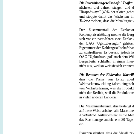
Die Investitionsgesellschaft "Trojka
nächsten drei Jahren steigen und 
"Raspadskaya" (40% der Aktien gehören
und stoppte damit das Wachstum 
Tuleew
meldete, dass die Metallurgie 
Der Zusammenfall der Explosion
Kohlenpreiserhöhung machte die Bergar
sich vor ein paar Jahren zwei Explos
der OAG "Ugkuzbassugol" gehören. 
Eigentümer der Kohlengesellschaft bat,
zu kontrollieren. Es bestand jedoch 
OAG "Ugkuzbassugol" nach dem Willen
Bergarbeiter schließen in einem Inte
nicht aus, weil so weit sie sich erinn
Die Beamten der Föderalen Kartell
dass die Preise von Evraz überh
Weltmarktentwicklung falsch eingesch
von Vertriebsfirmen, was die Produk
nicht der Realität, weil die Produktio
in vielen anderen Ländern.
Die Maschinenbauindustrie bestätigt 
auf diese Weise arbeiten alle Maschin
Kotelnikow
. Außerdem hat es die Meta
das Recht ausgehandelt, erst 30 Tage 
ein.
Experten glauben, dass die Metallurgi