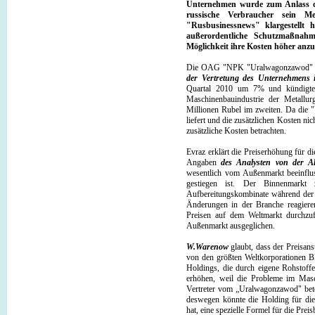
Unternehmen wurde zum Anlass de
russische Verbraucher sein 
"Rusbusinessnews" klargestellt
außerordentliche Schutzmaßnahm
Möglichkeit ihre Kosten höher anzus
Die OAG "NPK "Uralwagonzawod" war 
der Vertretung des Unternehmens
Quartal 2010 um 7% und kündigte 
Maschinenbauindustrie der Metallur
Millionen Rubel im zweiten. Da die 
liefert und die zusätzlichen Kosten n
zusätzliche Kosten betrachten.
Evraz erklärt die Preiserhöhung für d
Angaben
des Analysten von der 
wesentlich vom Außenmarkt beeinflu
gestiegen ist. Der Binnenmarkt
Aufbereitungskombinate während der W
Änderungen in der Branche reagiere
Preisen auf dem Weltmarkt durchzuf
Außenmarkt ausgeglichen.
W.Warenow
glaubt, dass der Preisans
von den größten Weltkorporationen BH
Holdings, die durch eigene Rohstoff
erhöhen, weil die Probleme im Masch
Vertreter vom „Uralwagonzawod" beto
deswegen könnte die Holding für dies
hat, eine spezielle Formel für die Prei