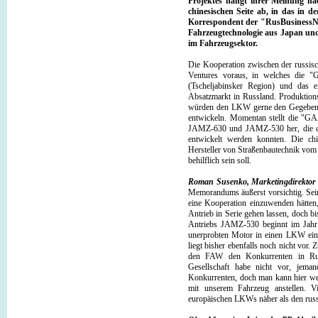
Projektes hängt ihrer Meinung n
chinesischen Seite ab, in das in d
Korrespondent der "RusBusinessNe
Fahrzeugtechnologie aus Japan un
im Fahrzeugsektor.
Die Kooperation zwischen der russisc
Ventures voraus, in welches die "
(Tscheljabinsker Region) und das 
Absatzmarkt in Russland. Produktion
würden den LKW gerne den Gegebenhe
entwickeln. Momentan stellt die "GAZ
JAMZ-630 und JAMZ-530 her, die dan
entwickelt werden konnten. Die chin
Hersteller von Straßenbautechnik vom
behilflich sein soll.
Roman Susenko, Marketingdirekto
Memorandums äußerst vorsichtig. Seine
eine Kooperation einzuwenden hätten
Antrieb in Serie gehen lassen, doch 
Antriebs JAMZ-530 beginnt im Jahr 2
unerprobten Motor in einen LKW einb
liegt bisher ebenfalls noch nicht vor.
den FAW den Konkurrenten in Ru
Gesellschaft habe nicht vor, je
Konkurrenten, doch man kann hier wed
mit unserem Fahrzeug anstellen. V
europäischen LKWs näher als den russ