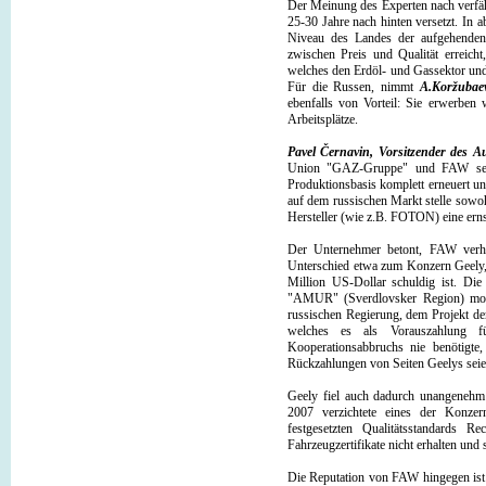
Der Meinung des Experten nach verfäh
25-30 Jahre nach hinten versetzt. In 
Niveau des Landes der aufgehenden
zwischen Preis und Qualität erreicht
welches den Erdöl- und Gassektor und 
Für die Russen, nimmt
A.Koržubae
ebenfalls von Vorteil: Sie erwerben
Arbeitsplätze.
Pavel Černavin, Vorsitzender des 
Union "GAZ-Gruppe" und FAW sei ä
Produktionsbasis komplett erneuert u
auf dem russischen Markt stelle sow
Hersteller (wie z.B. FOTON) eine er
Der Unternehmer betont, FAW verha
Unterschied etwa zum Konzern Geely,
Million US-Dollar schuldig ist. D
"AMUR" (Sverdlovsker Region) monti
russischen Regierung, dem Projekt den 
welches es als Vorauszahlung fü
Kooperationsabbruchs nie benötigte,
Rückzahlungen von Seiten Geelys seien
Geely fiel auch dadurch unangenehm 
2007 verzichtete eines der Konzer
festgesetzten Qualitätsstandards R
Fahrzeugzertifikate nicht erhalten und
Die Reputation von FAW hingegen ist b