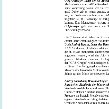
Oleg Afanasjev, Leiter der PR-Abt
Markteinstiegs von FAW in Russland:
keine Vorstellung davon, was sie fert
groß. Daher gibt es keinen Anlass, 
mit, der Produktionsumfang von KAM
ungefähr 30,000 Fahrzeuge zu ferti
komme. Das Management erwarte au
O.Afanasjev
geht von mehr als 31,
Entwicklungsszenario.
Die Chinesen sind bisher nur in se
Januar 2010 waren lediglich 408 mit
Doch
Andrej Toptun, Leiter des B
KAMAZ dennoch Einbußen erleiden kö
die in Miass montierten chinesisch
angeboten werden, wird das Joint V
gewissen Marktanteil rauben. Der Expe
der "GAZ-Gruppe" wohlüberlegten Schr
zu lösen: Die Fertigungskapazitäten
Motoren des Jaroslavler Motorenwerks 
Schritt auf den Markt der schweren L
Andrej Koržubaev, Bevollmächtigter 
Russischen Akademie der Wissensc
Standards erreicht habe und heute füh
Chinesen stellten zunächst lizensiert
Prozesse im Bereich Metallverarbeitu
eigenen Standards an. Sie gründeten 
westliche Spezialisten durch höhere Ge