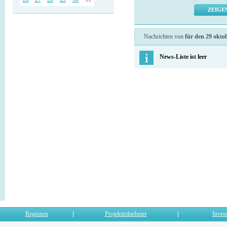
Nachrichten von
für den 29 okto
News-Liste ist leer
Regionen
Projektteilnehmer
Invest