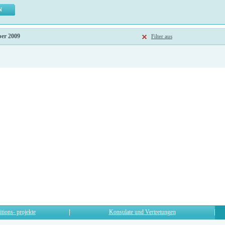
ber 2009
Filter aus
itions- projekte
Konsulate und Vertretungen