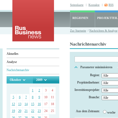
Seitenkarte
|
Kontakte
|
RSS
REGIONEN
PROJEKTTEI
Zur Startseite
/
Nachrichten & Analyse
Nachrichtenarchiv
Aktuelles
Analyse
Parameter minimisieren
Nachrichtenarchiv
Region:
Oktober
2009
Projektteilnehmer:
Investitionsprojekte:
1
2
3
4
5
6
7
8
9
10
11
Branche:
12
13
14
15
16
17
18
19
20
21
22
23
24
25
Aus dem Zeitraum:
woche
26
27
28
29
30
31