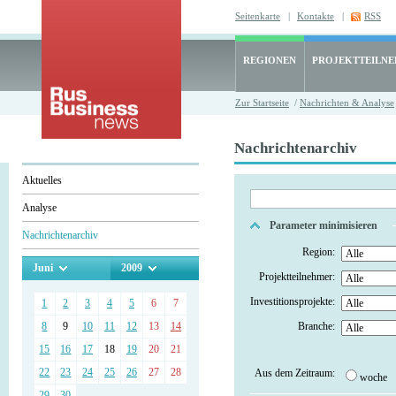
Seitenkarte
|
Kontakte
|
RSS
REGIONEN
PROJEKTTEILN
Zur Startseite
/
Nachrichten & Analyse
Nachrichtenarchiv
Aktuelles
Analyse
Parameter minimisieren
Nachrichtenarchiv
Region:
Juni
2009
Projektteilnehmer:
Investitionsprojekte:
1
2
3
4
5
6
7
8
9
10
11
12
13
14
Branche:
15
16
17
18
19
20
21
22
23
24
25
26
27
28
Aus dem Zeitraum:
woche
29
30