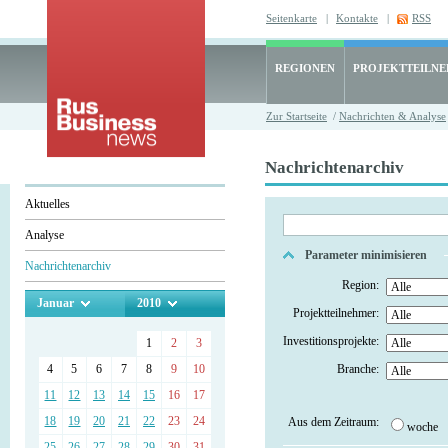
Seitenkarte
|
Kontakte
|
RSS
REGIONEN
PROJEKTTEILN
Zur Startseite
/
Nachrichten & Analyse
Nachrichtenarchiv
Aktuelles
Analyse
Parameter minimisieren
Nachrichtenarchiv
Region:
Januar
2010
Projektteilnehmer:
Investitionsprojekte:
1
2
3
4
5
6
7
8
9
10
Branche:
11
12
13
14
15
16
17
18
19
20
21
22
23
24
Aus dem Zeitraum:
woche
25
26
27
28
29
30
31