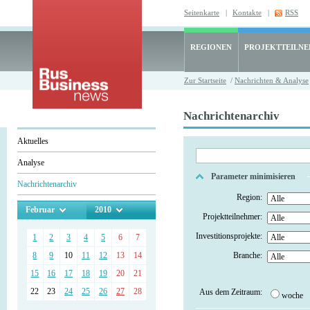
Seitenkarte
|
Kontakte
|
RSS
REGIONEN
PROJEKTTEILN
Zur Startseite
/
Nachrichten & Analyse
Nachrichtenarchiv
Aktuelles
Analyse
Parameter minimisieren
Nachrichtenarchiv
Region:
Februar
2010
Projektteilnehmer:
Investitionsprojekte:
1
2
3
4
5
6
7
8
9
10
11
12
13
14
Branche:
15
16
17
18
19
20
21
22
23
24
25
26
27
28
Aus dem Zeitraum:
woche