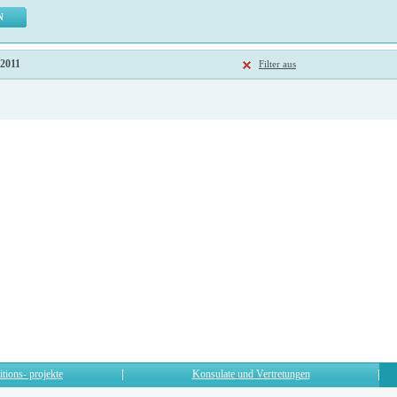
 2011
Filter aus
itions- projekte
Konsulate und Vertretungen