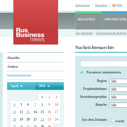
Seitenkarte
|
Kontakte
|
RSS
REGIONEN
PROJEKTTEI
Zur Startseite
/
Nachrichten & Analyse
Nachrichtenarchiv
Aktuelles
Analyse
Parameter minimisieren
Nachrichtenarchiv
Region:
April
2011
Projektteilnehmer:
Investitionsprojekte:
1
2
3
4
5
6
7
8
9
10
Branche:
11
12
13
14
15
16
17
18
19
20
21
22
23
24
Aus dem Zeitraum:
woche
25
26
27
28
29
30