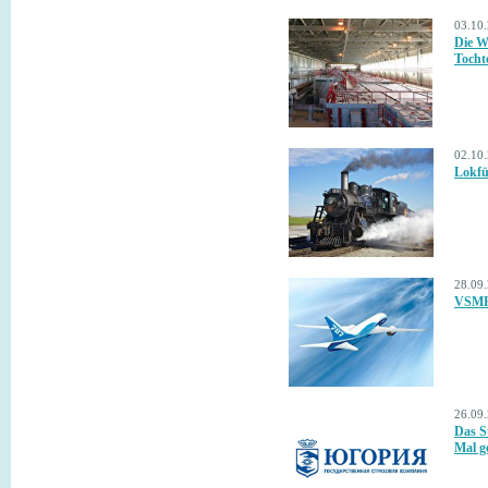
03.10
Die W
Tocht
02.10
Lokfü
28.09
VSMPO
26.09
Das S
Mal g