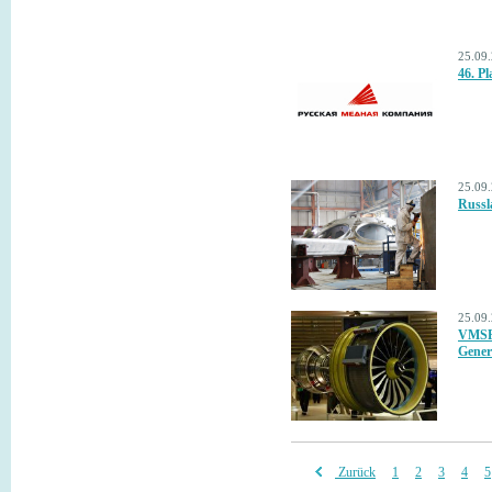
25.09
46. Pl
25.09
Russl
25.09
VMSPO
Gener
Zurück
1
2
3
4
5