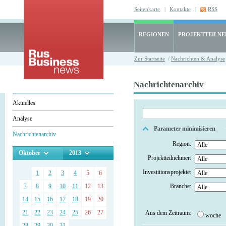
Seitenkarte
|
Kontakte
|
RSS
REGIONEN
PROJEKTTEILN
Zur Startseite
/
Nachrichten & Analyse
Nachrichtenarchiv
Aktuelles
Analyse
Parameter minimisieren
Nachrichtenarchiv
Region:
Oktober
2013
Projektteilnehmer:
Investitionsprojekte:
1
2
3
4
5
6
7
8
9
10
11
12
13
Branche:
14
15
16
17
18
19
20
21
22
23
24
25
26
27
Aus dem Zeitraum:
woche
28
29
30
31