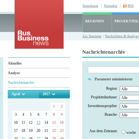
Seitenkarte
|
Kontakte
|
RSS
REGIONEN
PROJEKTTEI
Zur Startseite
/
Nachrichten & Analyse
Nachrichtenarchiv
Aktuelles
Analyse
Parameter minimisieren
Nachrichtenarchiv
Region:
April
2017
Projektteilnehmer:
Investitionsprojekte:
1
2
3
4
5
6
7
8
9
Branche:
10
11
12
13
14
15
16
17
18
19
20
21
22
23
Aus dem Zeitraum:
woche
24
25
26
27
28
29
30