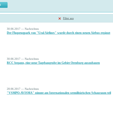
Filter aus
30.06.2017 — Nachrichten
Der Flugzeugpark von "Ural Airlines" wurde durch einen neuen Airbus ergänzt
30.06.2017 — Nachrichten
RCC begann, eine neue Tagebaugrube im Gebiet Orenburg auszubauen
28.06.2017 — Nachrichten
"VSMPO-AVISMA" nimmt am Internationalen seemilitärischen Schauraum teil