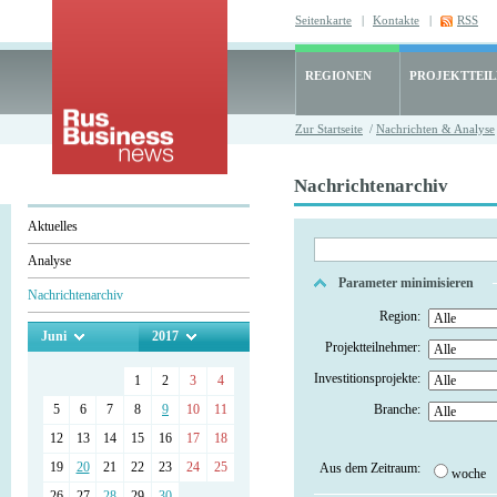
Seitenkarte
|
Kontakte
|
RSS
REGIONEN
PROJEKTTEI
Zur Startseite
/
Nachrichten & Analyse
Nachrichtenarchiv
Aktuelles
Analyse
Parameter minimisieren
Nachrichtenarchiv
Region:
Juni
2017
Projektteilnehmer:
Investitionsprojekte:
1
2
3
4
5
6
7
8
9
10
11
Branche:
12
13
14
15
16
17
18
19
20
21
22
23
24
25
Aus dem Zeitraum:
woche
26
27
28
29
30