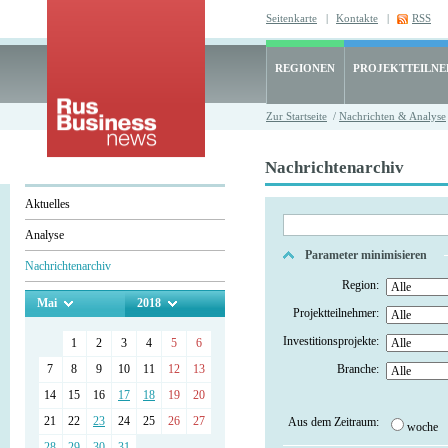
Seitenkarte
|
Kontakte
|
RSS
REGIONEN
PROJEKTTEILN
Zur Startseite
/
Nachrichten & Analyse
Nachrichtenarchiv
Aktuelles
Analyse
Parameter minimisieren
Nachrichtenarchiv
Region:
Mai
2018
Projektteilnehmer:
Investitionsprojekte:
1
2
3
4
5
6
7
8
9
10
11
12
13
Branche:
14
15
16
17
18
19
20
21
22
23
24
25
26
27
Aus dem Zeitraum:
woche
28
29
30
31