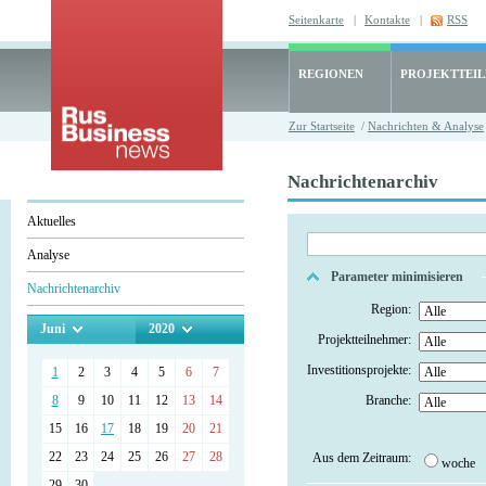
Seitenkarte
|
Kontakte
|
RSS
REGIONEN
PROJEKTTEI
Zur Startseite
/
Nachrichten & Analyse
Nachrichtenarchiv
Aktuelles
Analyse
Parameter minimisieren
Nachrichtenarchiv
Region:
Juni
2020
Projektteilnehmer:
Investitionsprojekte:
1
2
3
4
5
6
7
8
9
10
11
12
13
14
Branche:
15
16
17
18
19
20
21
22
23
24
25
26
27
28
Aus dem Zeitraum:
woche
29
30