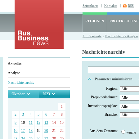
Seitenkarte
|
Kontakte
|
RSS
REGIONEN
PROJEKTTEILN
Zur Startseite
/
Nachrichten & Analyse
Nachrichtenarchiv
Aktuelles
Analyse
Parameter minimisieren
Nachrichtenarchiv
Region:
Oktober
2023
Projektteilnehmer:
Investitionsprojekte:
1
2
3
4
5
6
7
8
Branche:
9
10
11
12
13
14
15
16
17
18
19
20
21
22
Aus dem Zeitraum:
woche
23
24
25
26
27
28
29