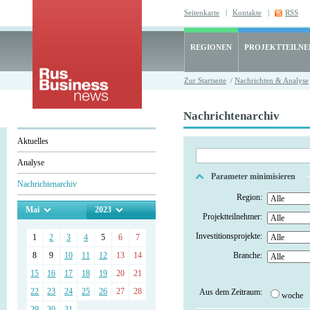
Seitenkarte
|
Kontakte
|
RSS
REGIONEN
PROJEKTTEILN
Zur Startseite
/
Nachrichten & Analyse
Nachrichtenarchiv
Aktuelles
Analyse
Parameter minimisieren
Nachrichtenarchiv
Region:
Mai
2023
Projektteilnehmer:
Investitionsprojekte:
1
2
3
4
5
6
7
8
9
10
11
12
13
14
Branche:
15
16
17
18
19
20
21
22
23
24
25
26
27
28
Aus dem Zeitraum:
woche
29
30
31