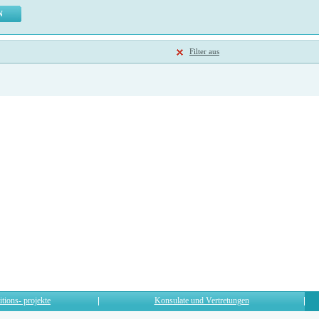
Filter aus
itions- projekte
Konsulate und Vertretungen