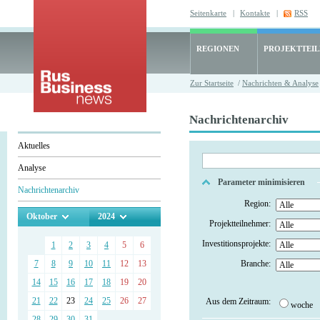
Seitenkarte
|
Kontakte
|
RSS
REGIONEN
PROJEKTTEI
Zur Startseite
/
Nachrichten & Analyse
Nachrichtenarchiv
Aktuelles
Analyse
Parameter minimisieren
Nachrichtenarchiv
Region:
Oktober
2024
Projektteilnehmer:
Investitionsprojekte:
1
2
3
4
5
6
7
8
9
10
11
12
13
Branche:
14
15
16
17
18
19
20
21
22
23
24
25
26
27
Aus dem Zeitraum:
woche
28
29
30
31