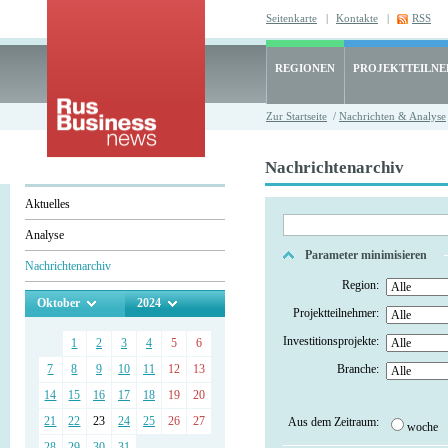
Seitenkarte
|
Kontakte
|
RSS
REGIONEN
PROJEKTTEILN
Zur Startseite
/
Nachrichten & Analyse
Nachrichtenarchiv
Aktuelles
Analyse
Parameter minimisieren
Nachrichtenarchiv
Region:
Oktober
2024
Projektteilnehmer:
Investitionsprojekte:
1
2
3
4
5
6
7
8
9
10
11
12
13
Branche:
14
15
16
17
18
19
20
21
22
23
24
25
26
27
Aus dem Zeitraum:
woche
28
29
30
31