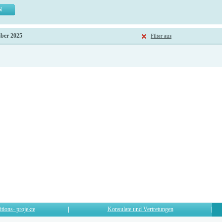
mber 2025
Filter aus
itions- projekte
Konsulate und Vertretungen