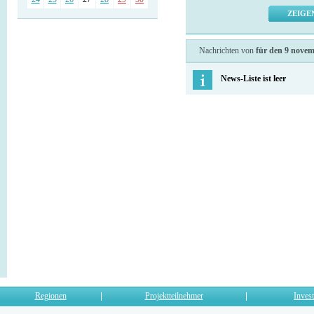
Nachrichten von
für den 9 nove
News-Liste ist leer
Regionen
Projektteilnehmer
Invest