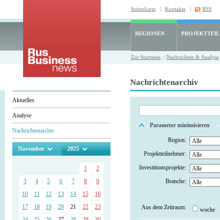
Seitenkarte
|
Kontakte
|
RSS
REGIONEN
PROJEKTTEI
Zur Startseite
/
Nachrichten & Analyse
Nachrichtenarchiv
Aktuelles
Analyse
Parameter minimisieren
Nachrichtenarchiv
Region:
November
2025
Projektteilnehmer:
Investitionsprojekte:
1
2
3
4
5
6
7
8
9
Branche:
10
11
12
13
14
15
16
17
18
19
20
21
22
23
Aus dem Zeitraum:
woche
24
25
26
27
28
29
30