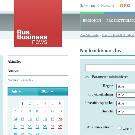
Seitenkarte
|
Kontakte
|
RSS
REGIONEN
PROJEKTTEILN
Zur Startseite
/
Nachrichten & Analyse
Nachrichtenarchiv
Aktuelles
Analyse
Parameter minimisieren
Nachrichtenarchiv
Region:
Juli
2025
Projektteilnehmer:
Investitionsprojekte:
1
2
3
4
5
6
7
8
9
10
11
12
13
Branche:
14
15
16
17
18
19
20
21
22
23
24
25
26
27
Aus dem Zeitraum:
woche
28
29
30
31