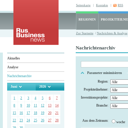
Seitenkarte
|
Kontakte
|
RSS
REGIONEN
PROJEKTTEILN
Zur Startseite
/
Nachrichten & Analyse
Nachrichtenarchiv
Aktuelles
Analyse
Parameter minimisieren
Nachrichtenarchiv
Region:
Juni
2026
Projektteilnehmer:
Investitionsprojekte:
1
2
3
4
5
6
7
8
9
10
11
12
13
14
Branche:
15
16
17
18
19
20
21
22
23
24
25
26
27
28
Aus dem Zeitraum:
woche
29
30