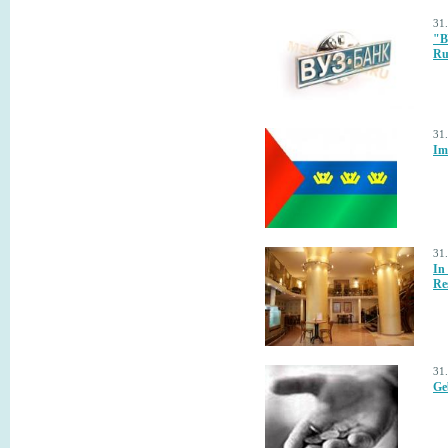
31
"В
Ru
31
Im
31
In
Re
31
Ge