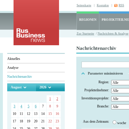
Seitenkarte
|
Kontakte
|
RSS
REGIONEN
PROJEKTTEILN
Zur Startseite
/
Nachrichten & Analyse
Nachrichtenarchiv
Aktuelles
Analyse
Parameter minimisieren
Nachrichtenarchiv
Region:
August
2026
Projektteilnehmer:
Investitionsprojekte:
1
2
3
4
5
6
7
8
9
Branche:
10
11
12
13
14
15
16
17
18
19
20
21
22
23
Aus dem Zeitraum:
woche
24
25
26
27
28
29
30