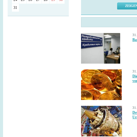
31
31
Ba
31
Di
vo
31
De
Ura