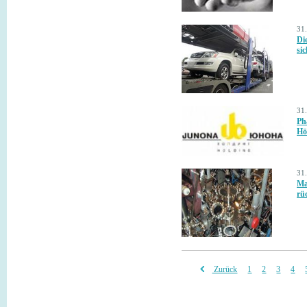
31
Di
si
31
Ph
Hö
31
Ma
rü
Zurück
1
2
3
4