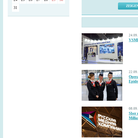
31
24.09
VSMP
22.09
Opera
Epide
08.09
Sber 
Milli