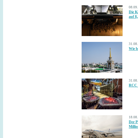
08.09
Die K
auf 8
31.08
Wie b
31.08
RCC h
18.08
Der P
Milli