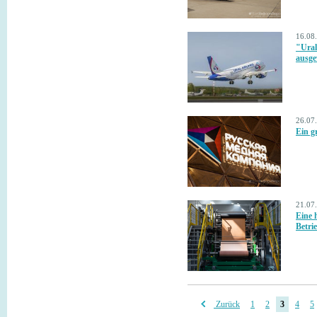
16.08
"Ural
ausge
26.07
Ein g
21.07
Eine 
Betri
Zurück
1
2
3
4
5