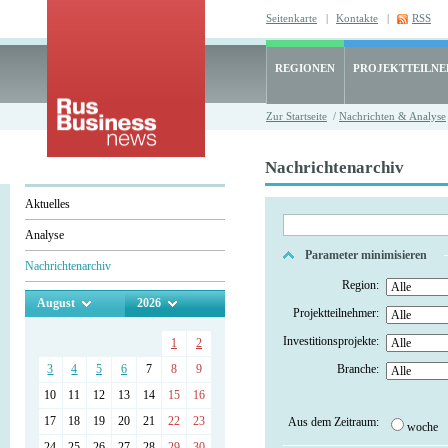
Seitenkarte
|
Kontakte
|
RSS
REGIONEN
PROJEKTTEILN
Zur Startseite
/
Nachrichten & Analyse
Nachrichtenarchiv
Aktuelles
Analyse
Parameter minimisieren
Nachrichtenarchiv
Region:
August
2026
Projektteilnehmer:
Investitionsprojekte:
1
2
3
4
5
6
7
8
9
Branche:
10
11
12
13
14
15
16
17
18
19
20
21
22
23
Aus dem Zeitraum:
woche
24
25
26
27
28
29
30