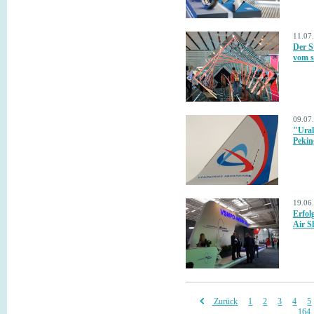
11.07
Der 
vom s
09.07
"Ural
Pekin
19.06
Erfol
Air S
Zurück
1
2
3
4
5
164