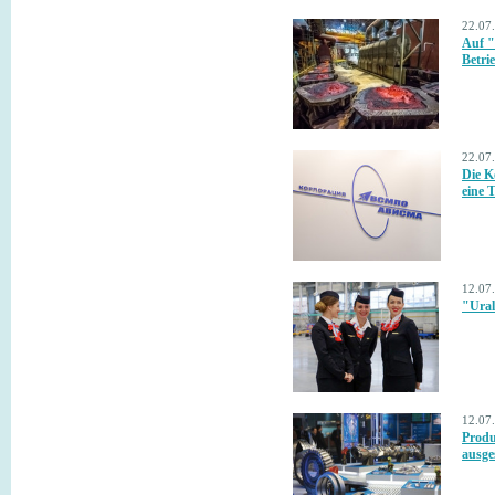
22.07
Auf "
Betri
22.07
Die 
eine 
12.07
"Ural
12.07
Produ
ausges