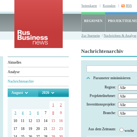
Seitenkarte
|
Kontakte
|
RSS
REGIONEN
PROJEKTTEILN
Zur Startseite
/
Nachrichten & Analyse
Nachrichtenarchiv
Aktuelles
Analyse
Parameter minimisieren
Nachrichtenarchiv
Region:
August
2026
Projektteilnehmer:
Investitionsprojekte:
1
2
3
4
5
6
7
8
9
Branche:
10
11
12
13
14
15
16
17
18
19
20
21
22
23
Aus dem Zeitraum:
woche
24
25
26
27
28
29
30