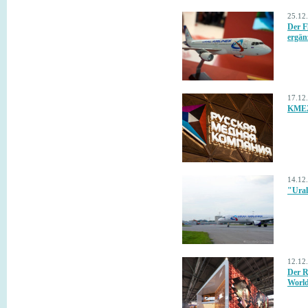
25.12
Der F
ergän
17.12
KMEZ 
14.12
"Ural
12.12
Der R
World