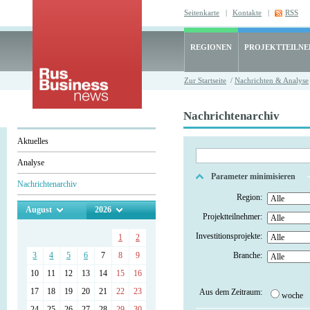
Seitenkarte
|
Kontakte
|
RSS
REGIONEN
PROJEKTTEILN
Zur Startseite
/
Nachrichten & Analyse
Nachrichtenarchiv
Aktuelles
Analyse
Parameter minimisieren
Nachrichtenarchiv
Region:
August
2026
Projektteilnehmer:
Investitionsprojekte:
1
2
3
4
5
6
7
8
9
Branche:
10
11
12
13
14
15
16
17
18
19
20
21
22
23
Aus dem Zeitraum:
woche
24
25
26
27
28
29
30