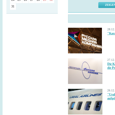
31
28.12
"Kara
27.12
Die K
die P
26.12
"Ural
aufge