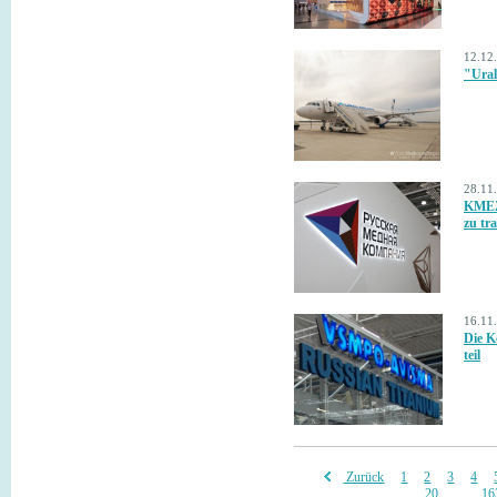
12.12
"Ural
28.11
KMEZ 
zu tr
16.11
Die K
teil
Zurück
1
2
3
4
20
...
16