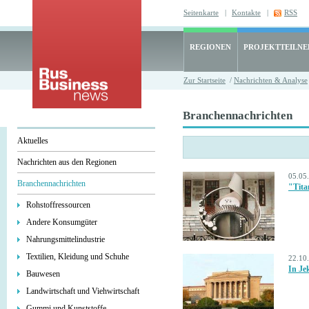
Seitenkarte
|
Kontakte
|
RSS
REGIONEN
PROJEKTTEILN
Zur Startseite
/
Nachrichten & Analyse
Branchennachrichten
Aktuelles
Nachrichten aus den Regionen
05.05
Branchennachrichten
"Tita
Rohstoffressourcen
Andere Konsumgüter
Nahrungsmittelindustrie
Textilien, Kleidung und Schuhe
22.10
In Je
Bauwesen
Landwirtschaft und Viehwirtschaft
Gummi und Kunststoffe