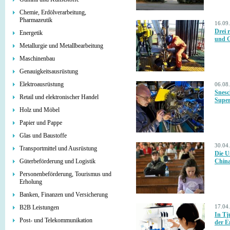
Chemie, Erdölverarbeitung,
Pharmazeutik
16.09
Drei 
Energetik
und G
Metallurgie und Metallbearbeitung
Maschinenbau
Genauigkeitsausrüstung
Elektroausrüstung
06.08
Snesc
Retail und elektronischer Handel
Super
Holz und Möbel
Papier und Pappe
Glas und Baustoffe
30.04
Transportmittel und Ausrüstung
Die U
Güterbeförderung und Logistik
Chin
Personenbeförderung, Tourismus und
Erholung
Banken, Finanzen und Versicherung
17.04
B2B Leistungen
In Tj
Post- und Telekommunikation
der E