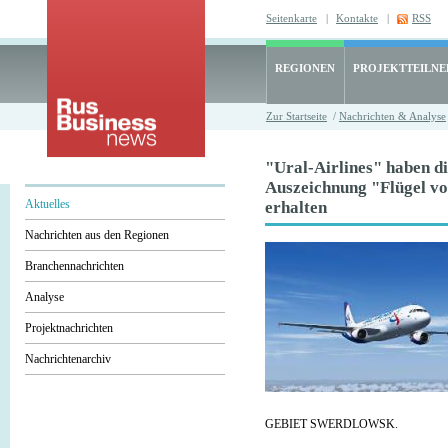
Seitenkarte
|
Kontakte
|
RSS
REGIONEN
PROJEKTTEILN
Zur Startseite
/
Nachrichten & Analyse
"Ural-Airlines" haben d
Auszeichnung "Flügel v
Aktuelles
erhalten
Nachrichten aus den Regionen
Branchennachrichten
Analyse
Projektnachrichten
Nachrichtenarchiv
GEBIET SWERDLOWSK.