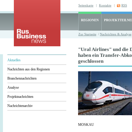
Seitenkarte
|
Kontakte
|
RSS
REGIONEN
PROJEKTTEILN
Zur Startseite
/
Nachrichten & Analyse
"Ural Airlines" und die
haben ein Transfer-Ab
Aktuelles
geschlossen
Nachrichten aus den Regionen
Branchennachrichten
Analyse
Projektnachrichten
Nachrichtenarchiv
MOSKAU