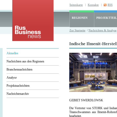
Seitenkarte
|
Kontakte
|
RSS
REGIONEN
PROJEKTTEI
Zur Startseite
/
Nachrichten & Analyse
Indische Ilmenit-Herst
Aktuelles
Nachrichten aus den Regionen
Branchennachrichten
Analyse
Projektnachrichten
Nachrichtenarchiv
GEBIET SWERDLOWSK
Die Vertreter von STORK und Indian
Titanschwammes aus Ilmenit-Rohsto
bearbeitet.