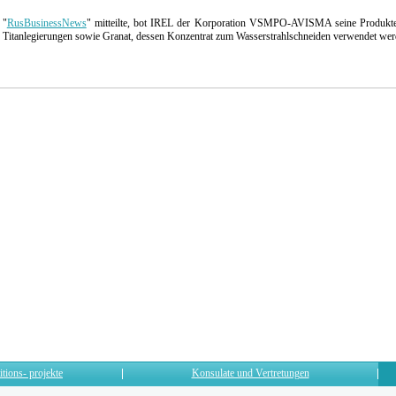
 "
RusBusinessNews
" mitteilte, bot IREL der Korporation VSMPO-AVISMA seine Produkte
von Titanlegierungen sowie Granat, dessen Konzentrat zum Wasserstrahlschneiden verwendet we
itions- projekte
Konsulate und Vertretungen