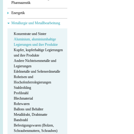
Pharmazeutik
Energetik
Metallurgie und Metallbearbeitung
Konzentrate und Sinter
Aluminium, aluminiumhaltige
Legierungen und ihre Produkte
Kupfer, kupferhaltige Legierungen
und ihre Produkte
Andere Nichteisenmetalle und
Legierungen
Edelmetalle und Seltenerdmetalle
Roheisen und
Hochofenferrolegierungen
Stahlrohling
Profilstahl
Blechmaterial
Rohrwaren
Ballons und Behälter
Metalldraht, Drahtmatte
Bandstahl
Befestigungswaren (Bolzen,
Schraubenmuttern, Schrauben)