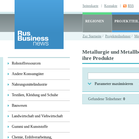
Seitenkarte
|
Kontakte
|
RSS
REGIONEN
PROJEKTTEI
Zur Startseite
/
Projektteilnehmer
/
Met
Metallurgie und Metallb
ihre Produkte
Rohstoffressourcen
Andere Konsumgüter
Parameter maximisieren
Nahrungsmittelindustrie
Textilien, Kleidung und Schuhe
Gefundene Teilnehmer:
0
Bauwesen
Landwirtschaft und Viehwirtschaft
Gummi und Kunststoffe
Chemie, Erdölverarbeitung,