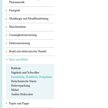
Pharmazeutik
Energetik
Metallurgie und Metallbearbeitung
Maschinenbau
Genauigkeitsausrüstung
Elektroausrüstung
Retail und elektronischer Handel
Holz und Möbel
Rohholz
Sägeholz und Schwellen
Furnierholz, Holzblech, Holzplatten
Holzchemische Waren
Holzverpackung
Möbel
Andere Holzwaren
Papier und Pappe