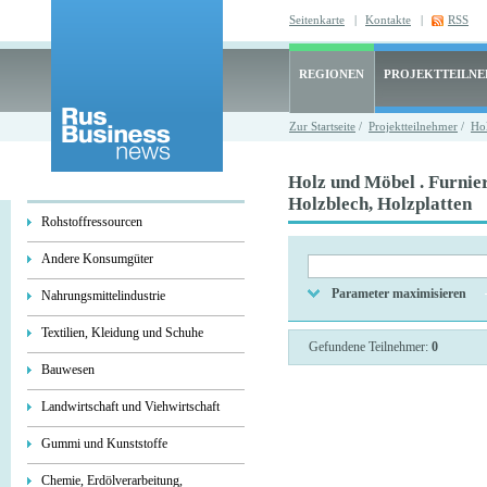
Seitenkarte
|
Kontakte
|
RSS
REGIONEN
PROJEKTTEILN
Zur Startseite
/
Projektteilnehmer
/
Ho
Holz und Möbel . Furnier
Holzblech, Holzplatten
Rohstoffressourcen
Andere Konsumgüter
Parameter maximisieren
Nahrungsmittelindustrie
Textilien, Kleidung und Schuhe
Gefundene Teilnehmer:
0
Bauwesen
Landwirtschaft und Viehwirtschaft
Gummi und Kunststoffe
Chemie, Erdölverarbeitung,