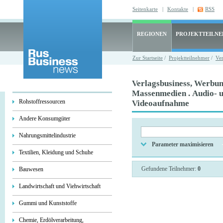
Seitenkarte
|
Kontakte
|
RSS
REGIONEN
PROJEKTTEILN
Zur Startseite
/
Projektteilnehmer
/
Ve
Verlagsbusiness, Werbun
Massenmedien . Audio- 
Rohstoffressourcen
Videoaufnahme
Andere Konsumgüter
Nahrungsmittelindustrie
Parameter maximisieren
Textilien, Kleidung und Schuhe
Gefundene Teilnehmer:
0
Bauwesen
Landwirtschaft und Viehwirtschaft
Gummi und Kunststoffe
Chemie, Erdölverarbeitung,