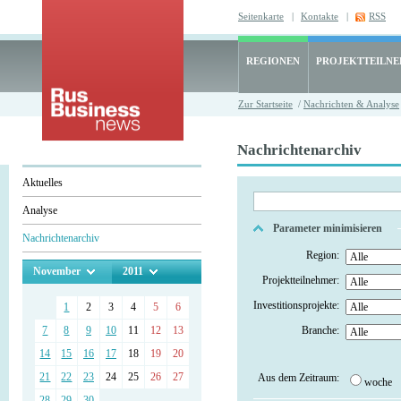
Seitenkarte
|
Kontakte
|
RSS
REGIONEN
PROJEKTTEILN
Zur Startseite
/
Nachrichten & Analyse
Nachrichtenarchiv
Aktuelles
Analyse
Parameter minimisieren
Nachrichtenarchiv
Region:
November
2011
Projektteilnehmer:
Investitionsprojekte:
1
2
3
4
5
6
7
8
9
10
11
12
13
Branche:
14
15
16
17
18
19
20
21
22
23
24
25
26
27
Aus dem Zeitraum:
woche
28
29
30