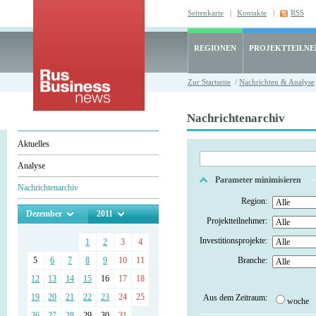
Seitenkarte
|
Kontakte
|
RSS
REGIONEN
PROJEKTTEILN
Zur Startseite
/
Nachrichten & Analyse
Nachrichtenarchiv
Aktuelles
Analyse
Parameter minimisieren
Nachrichtenarchiv
Region:
Dezember
2011
Projektteilnehmer:
Investitionsprojekte:
1
2
3
4
5
6
7
8
9
10
11
Branche:
12
13
14
15
16
17
18
19
20
21
22
23
24
25
Aus dem Zeitraum:
woche
26
27
28
29
30
31