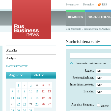
Seitenkarte
|
Kontakte
|
RSS
REGIONEN
PROJEKTTEILN
Zur Startseite
/
Nachrichten & Analyse
Nachrichtenarchiv
Aktuelles
Analyse
Parameter minimisieren
Nachrichtenarchiv
Region:
August
2023
Projektteilnehmer:
Investitionsprojekte:
1
2
3
4
5
6
7
8
9
10
11
12
13
Branche:
14
15
16
17
18
19
20
21
22
23
24
25
26
27
Aus dem Zeitraum:
woche
28
29
30
31