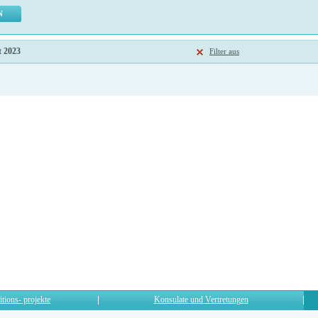
t 2023
Filter aus
itions- projekte
Konsulate und Vertretungen