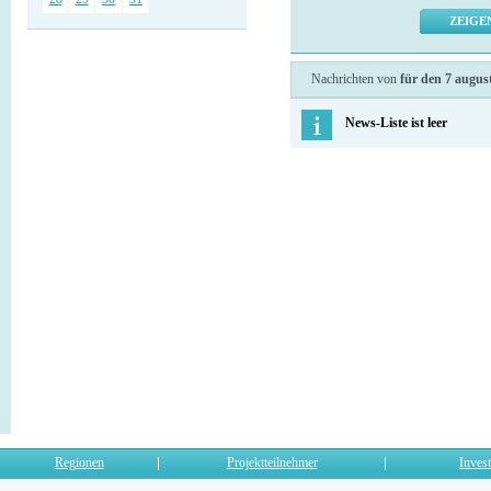
Nachrichten von
für den 7 augus
News-Liste ist leer
Regionen
Projektteilnehmer
Invest