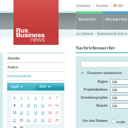
Seitenkarte
|
Kontakte
|
RSS
REGIONEN
PROJEKTTEI
Zur Startseite
/
Nachrichten & Analyse
Nachrichtenarchiv
Aktuelles
Analyse
Parameter minimisieren
Nachrichtenarchiv
Region:
April
2024
Projektteilnehmer:
Investitionsprojekte:
1
2
3
4
5
6
7
8
9
10
11
12
13
14
Branche:
15
16
17
18
19
20
21
22
23
24
25
26
27
28
Aus dem Zeitraum:
woche
29
30